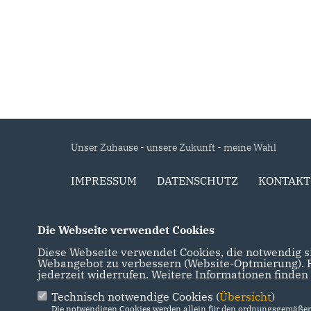
Unser Zuhause - unsere Zukunft - meine Wahl
IMPRESSUM
DATENSCHUTZ
KONTAKT
Die Webseite verwendet Cookies
Diese Webseite verwendet Cookies, die notwendig si
Webangebot zu verbessern (Website-Optmierung). Fü
jederzeit widerrufen. Weitere Informationen finden
@2026 CDU Gemeindeverband Salzhemmendorf
Technisch notwendige Cookies (
Übersicht
)
Die notwendigen Cookies werden allein für den ordnungsgemäßen 
Alle Rechte vorbehalten.