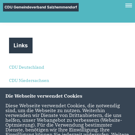
CDU Gemeindeverband Salzhemmendorf
Links
CDU Deutschland
CDU Niedersachsen
CDU Kreisverband Hameln-Pyrmont
Die Webseite verwendet Cookies
Diese Webseite verwendet Cookies, die notwendig
CDU Stadtverband Hameln
sind, um die Webseite zu nutzen. Weiterhin
verwenden wir Dienste von Drittanbietern, die uns
helfen, unser Webangebot zu verbessern (Website-
CDU Stadtverband Bad Münder
Optmierung). Für die Verwendung bestimmter
Dienste, benötigen wir Ihre Einwilligung. Ihre
CDU Stadtverband Hessisch Oldendorf
Einwilligung können Sie jederzeit widerrufen. Weitere