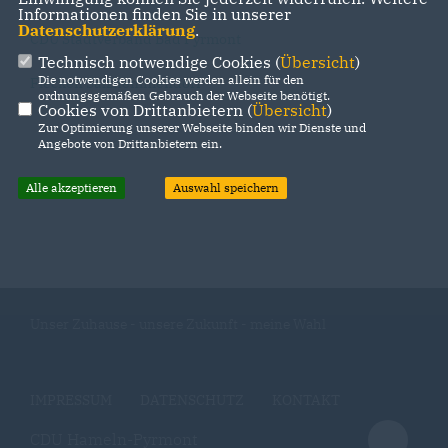
Informationen finden Sie in unserer
Datenschutzerklärung
.
CDU Stadtverband Bad Pyrmont
Technisch notwendige Cookies (
Übersicht
)
Die notwendigen Cookies werden allein für den
Flecken Salzhemmendorf
ordnungsgemäßen Gebrauch der Webseite benötigt.
Cookies von Drittanbietern (
Übersicht
)
Zur Optimierung unserer Webseite binden wir Dienste und
Angebote von Drittanbietern ein.
Alle akzeptieren
Auswahl speichern
Unser Zuhause - unsere Zukunft - meine Wahl
IMPRESSUM
DATENSCHUTZ
KONTAKT
CDU Hameln-Pyrmont