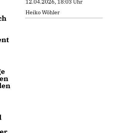
12.04.2026, 18:03 Uhr
Heiko Wöhler
ch
ent
ge
gen
den
d
 er