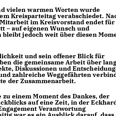
nd vielen warmen Worten wurde
em Kreisparteitag verabschiedet. Na
Mitarbeit im Kreisvorstand endet für
tt – auf eigenen Wunsch und
n bleibt jedoch weit über diesen Mom
lichkeit und sein offener Blick für
en die gemeinsame Arbeit über lan
ojekte, Diskussionen und Entscheidun
 und zahlreiche Weggefährten verbin
te der Zusammenarbeit.
 zu einem Moment des Dankes, der
kblicks auf eine Zeit, in der Eckhar
 Engagement Verantwortung
tig war es ein Ausblick darauf, dass