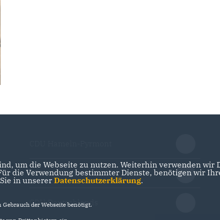
CDU Hameln-Pyrmont
nd, um die Webseite zu nutzen. Weiterhin verwenden wir Di
r die Verwendung bestimmter Dienste, benötigen wir Ihre 
CDU Niedersachsen
 Sie in unserer
Datenschutzerklärung
.
CDU Deutschlands
Gebrauch der Webseite benötigt.